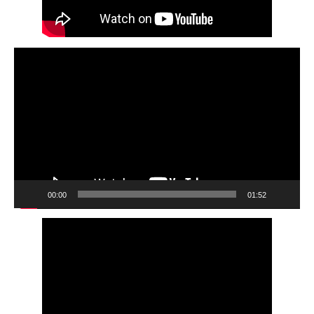
Video
Player
00:00
01:52