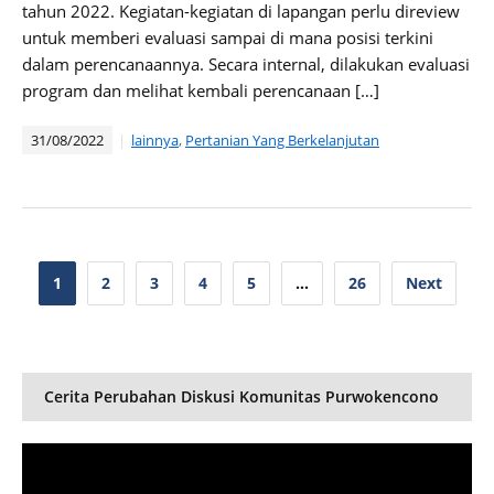
tahun 2022. Kegiatan-kegiatan di lapangan perlu direview
untuk memberi evaluasi sampai di mana posisi terkini
dalam perencanaannya. Secara internal, dilakukan evaluasi
program dan melihat kembali perencanaan […]
31/08/2022
lainnya
,
Pertanian Yang Berkelanjutan
Posts
1
2
3
4
5
…
26
Next
pagination
Cerita Perubahan Diskusi Komunitas Purwokencono
Video
Player