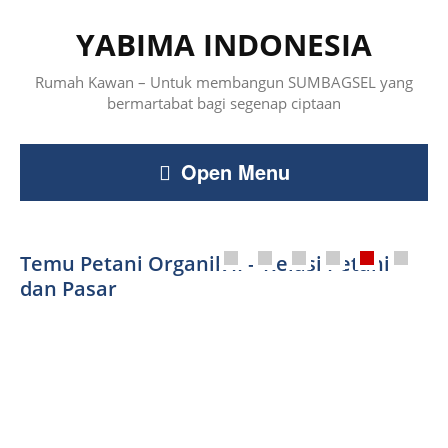
YABIMA INDONESIA
Rumah Kawan – Untuk membangun SUMBAGSEL yang
bermartabat bagi segenap ciptaan
Open Menu
Revolusi Hijau – Di Balik Sukses dan
Temu Petani Organik II – Relasi Petani
Petani dan Spiritualitas Ekologis
Porak-Porandanya Budaya Petani
dan Pasar
Jurnal Petani Yabima Indonesia edisi 1
Yabima goes to Agatho
Temu Kader II Penggerak Petani