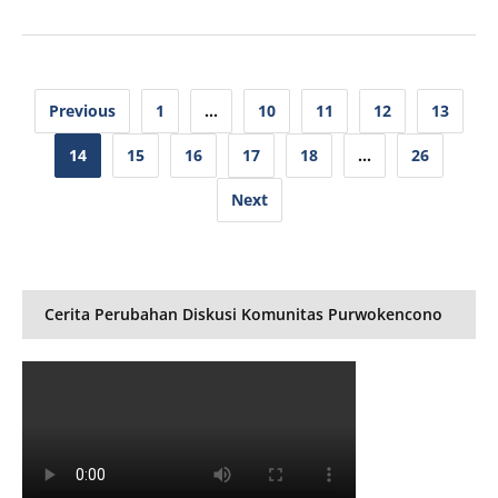
Posts
Previous
1
…
10
11
12
13
pagination
14
15
16
17
18
…
26
Next
Cerita Perubahan Diskusi Komunitas Purwokencono