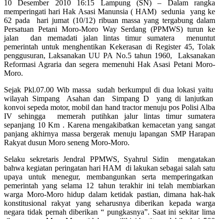
10 Desember 2010 16:15 Lampung (SN) – Dalam rangka
memperingati hari Hak Asasi Manunsia ( HAM) sedunia yang ke
62 pada hari jumat (10/12) ribuan massa yang tergabung dalam
Persatuan Petani Moro-Moro Way Serdang (PPMWS) turun ke
jalan dan memadati jalan lintas timur sumatera menuntut
pemerintah untuk menghentikan Kekerasan di Register 45, Tolak
penggusuran, Laksanakan UU PA No.5 tahun 1960, Laksanakan
Reformasi Agraria dan segera memenuhi Hak Asasi Petani Moro-
Moro.
Sejak Pkl.07.00 Wib massa sudah berkumpul di dua lokasi yaitu
wilayah Simpang Asahan dan Simpang D yang di lanjutkan
konvoi sepeda motor, mobil dan hand tractor menuju pos Polisi Alba
IV sehingga memerah putihkan jalur lintas timur sumatera
sepanjang 10 Km . Karena mengakibatkan kemacetan yang sangat
panjang akhirnya massa bergerak menuju lapangan SMP Harapan
Rakyat dusun Moro seneng Moro-Moro.
Selaku sekretaris Jendral PPMWS, Syahrul Sidin mengatakan
bahwa kegiatan peringatan hari HAM di lakukan sebagai salah satu
upaya untuk menegur, membangunkan serta memperingatkan
pemerintah yang selama 12 tahun terakhir ini telah membiarkan
warga Moro-Moro hidup dalam ketidak pastian, dimana hak-hak
konstitusional rakyat yang seharusnya diberikan kepada warga
negara tidak pernah diberikan “ pungkasnya”. Saat ini sekitar lima