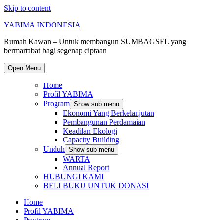
Skip to content
YABIMA INDONESIA
Rumah Kawan – Untuk membangun SUMBAGSEL yang
bermartabat bagi segenap ciptaan
Open Menu
Home
Profil YABIMA
Program
Show sub menu
Ekonomi Yang Berkelanjutan
Pembangunan Perdamaian
Keadilan Ekologi
Capacity Building
Unduh
Show sub menu
WARTA
Annual Report
HUBUNGI KAMI
BELI BUKU UNTUK DONASI
Home
Profil YABIMA
Program