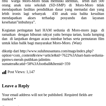
ribu warga Moro-Moro tidak memiliki identitas, lebih dari 500
orang anak usia sekolah (SD-SMP) di Moro-Moro tidak
mendapatkan fasilitas pendidikan dasar yang memadai dan yang
lebih ironis lagi sebanyak 430 anak usia balita kesulitan
mendapatkan akses terhadap posyandu dan layanan
kesehatan”imbuhnya”.
Kegiatan peringatan hari HAM sedunia di Moro-moro juga di
ramaikan dengan hiburan rakyat yaitu berupa tarian, kuda lumping
dan di lanjutkan dengan acara mimbar bebas serta pemutaran film
untuk kilas balik bagi masyarakat Moro-Moro. (Wan)
dikutip dari http://www.suluhnusantara.com/mags/index.php?
option=com_content&view=article&id=7622%3Ahari-ham-sedunia-
ppmws-merah-putihkan-jalintim-
sumatera&catid=58%3Afootball&Itemid=359
Post Views:
1,147
Leave a Reply
Your email address will not be published.
Required fields are
marked
*