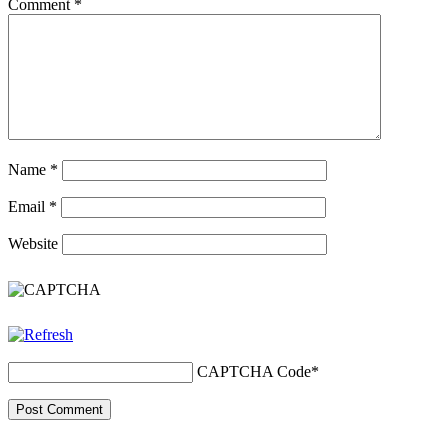
Comment
*
Name
*
Email
*
Website
CAPTCHA Code
*